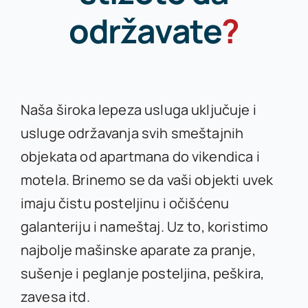
održavate
?
Naša široka lepeza usluga uključuje i
usluge održavanja svih smeštajnih
objekata od apartmana do vikendica i
motela. Brinemo se da vaši objekti uvek
imaju čistu posteljinu i očišćenu
galanteriju i nameštaj. Uz to, koristimo
najbolje mašinske aparate za pranje,
sušenje i peglanje posteljina, peškira,
zavesa itd.