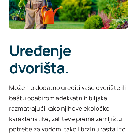
Uređenje
dvorišta
.
Možemo dodatno urediti vaše dvorište ili
baštu odabirom adekvatnih biljaka
razmatrajući kako njihove ekološke
karakteristike, zahteve prema zemljištu i
potrebe za vodom, tako i brzinu rasta i to