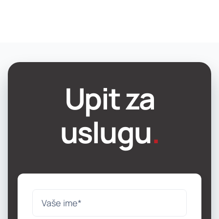
Upit za
uslugu
.