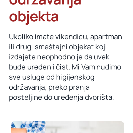
objekta
Ukoliko imate vikendicu, apartman
ili drugi smeštajni objekat koji
izdajete neophodno je da uvek
bude uređen i čist. Mi Vam nudimo
sve usluge od higijenskog
održavanja, preko pranja
posteljine do uređenja dvorišta.