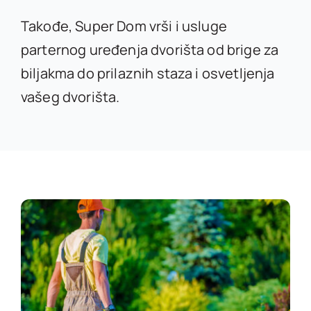
Takođe, Super Dom vrši i usluge
parternog uređenja dvorišta od brige za
biljakma do prilaznih staza i osvetljenja
vašeg dvorišta.